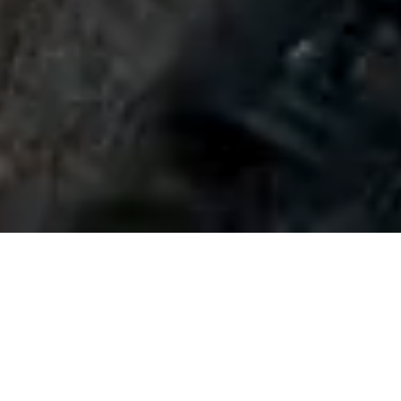
:
Sedežnica obratuje vsak dan (2
VITRANC 2
:
Zadnja vožnja navzgor z 
OBRATOVANJE
(pod Brsnino).