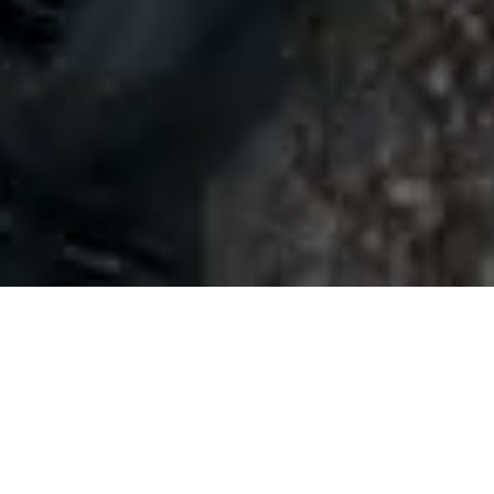
6.06.-31.08.2026) med 09:30 -16:00 uro. Zadnja vožnja s sedež
Vitranc 1 je 16:45.
Nakup kart za Easyloop Br