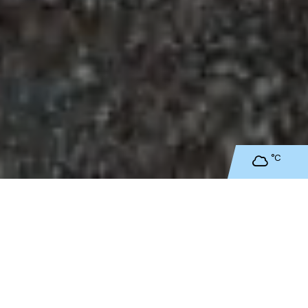
°C
nico navzgor je ob 16:00 uri.
snina je možen tudi v brunarici Kosobrin