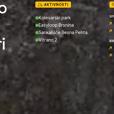
o
AKTIVNOSTI
SP
Kolesarski park
Easyloop Brsnina
Sankališče Besna Pehta
i
Vitranc 2
BI