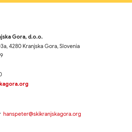
jska Gora, d.o.o.
3a, 4280 Kranjska Gora, Slovenia
79
0
skagora.org
r
hanspeter@skikranjskagora.org