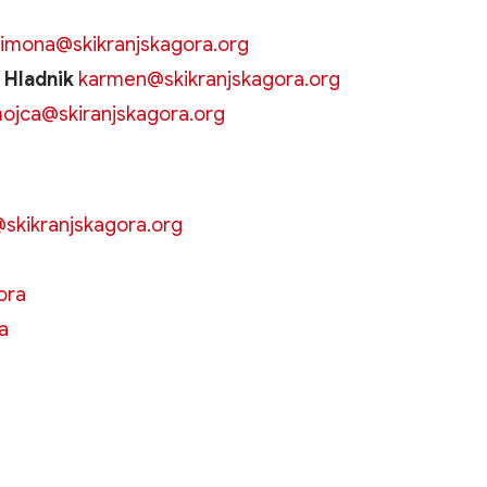
simona@skikranjskagora.org
 Hladnik
karmen@skikranjskagora.org
ojca@skiranjskagora.org
@skikranjskagora.org
ora
a