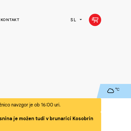
SL
KONTAKT
°C
nico navzgor je ob 16:00 uri.
snina je možen tudi v brunarici Kosobrin