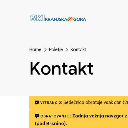
Home
Poletje
Kontakt
Kontakt
:
Sedežnica obratuje vsak dan (2
VITRANC 2
:
Zadnja vožnja navzgor z 
OBRATOVANJE
(pod Brsnino).