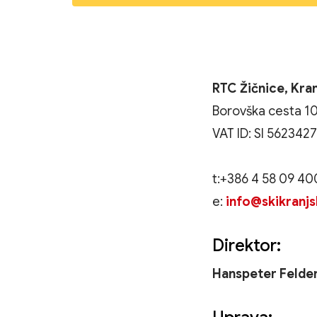
RTC Žičnice, Kran
Borovška cesta 10
VAT ID: SI 562342
t:+386 4 58 09 40
e:
info@skikranj
Direktor:
Hanspeter Felde