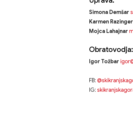
Uprava:
Simona Demšar
Karmen Razinger
Mojca Lahajnar
m
Obratovodja:
Igor Tožbar
igor
FB:
@skikranjskag
IG:
skikranjskagor