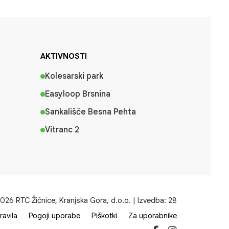
AKTIVNOSTI
Kolesarski park
Easyloop Brsnina
Sankališče Besna Pehta
Vitranc 2
26 RTC Žičnice, Kranjska Gora, d.o.o. | Izvedba:
28
ravila
Pogoji uporabe
Piškotki
Za uporabnike