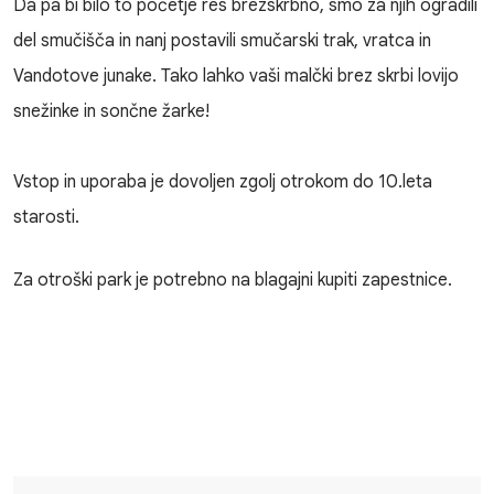
Da pa bi bilo to početje res brezskrbno, smo za njih ogradili
del smučišča in nanj postavili smučarski trak, vratca in
Vandotove junake. Tako lahko vaši malčki brez skrbi lovijo
snežinke in sončne žarke!
Vstop in uporaba je dovoljen zgolj otrokom do 10.leta
starosti.
Za otroški park je potrebno na blagajni kupiti zapestnice.